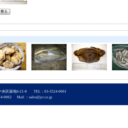
築地6-21-8 TEL：03-3524-0061
24-0062 Mail ：
sales@jct.co.jp